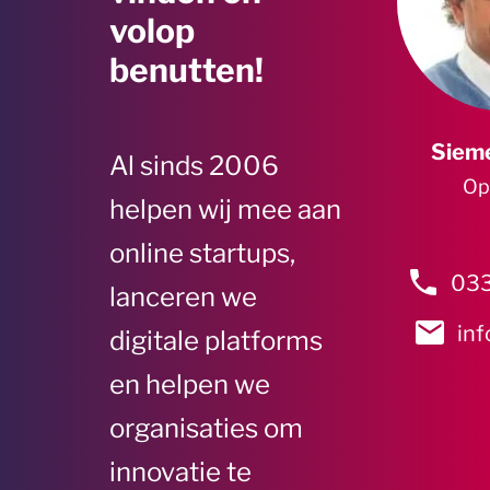
volop
benutten!
Sieme
Al sinds 2006
Op
helpen wij mee aan
online startups,
033
lanceren we
inf
digitale platforms
en helpen we
organisaties om
innovatie te