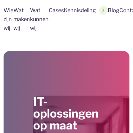
Wie
Wat
Wat
Cases
Kennisdeling
Blog
Cont
zijn
maken
kunnen
wij
wij
wij
IT-
oplossingen
op maat