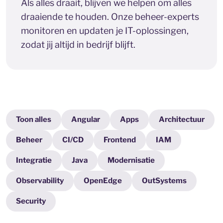
Als alles draait, blijven we helpen om alles
draaiende te houden. Onze beheer-experts
monitoren en updaten je IT-oplossingen,
zodat jij altijd in bedrijf blijft.
Toon alles
Angular
Apps
Architectuur
Beheer
CI/CD
Frontend
IAM
Integratie
Java
Modernisatie
Observability
OpenEdge
OutSystems
Security