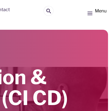
ntact
Menu
ion &
(CI CD)