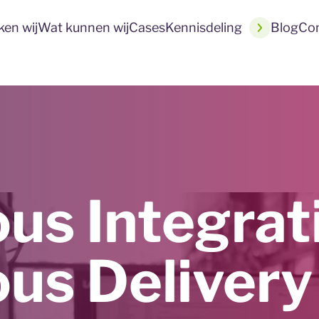
en wij
Wat kunnen wij
Cases
Kennisdeling
Blog
Co
us Integrat
us Delivery 