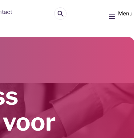
ntact
Menu
ss
 voor