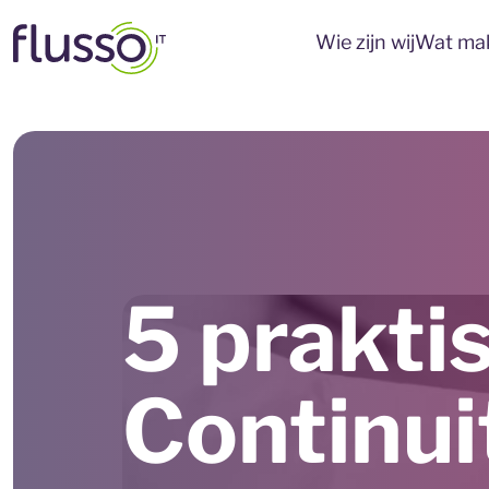
Wie zijn wij
Wat mak
5 prakti
Continui