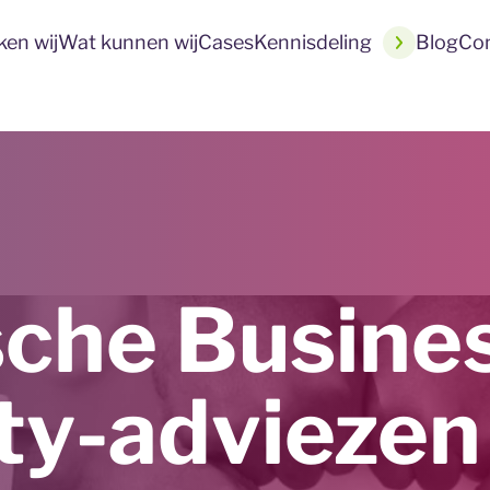
en wij
Wat kunnen wij
Cases
Kennisdeling
Blog
Co
sche Busine
ty-adviezen