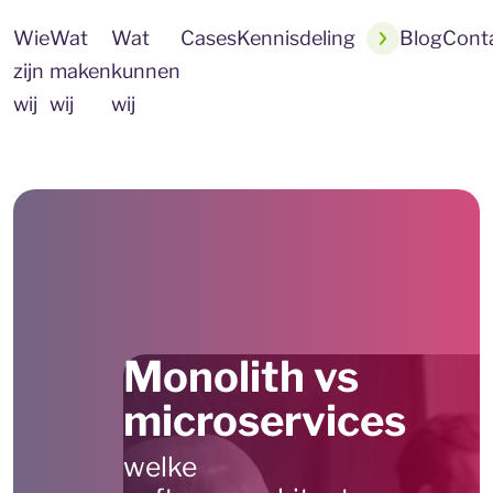
Wie
Wat
Wat
Cases
Kennisdeling
Blog
Cont
zijn
maken
kunnen
wij
wij
wij
Monolith vs
microservices
welke