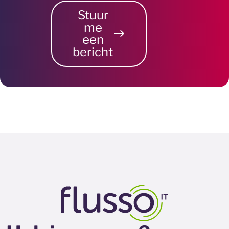
Stuur
me
een
bericht