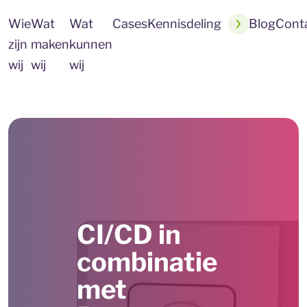
Wie
Wat
Wat
Cases
Kennisdeling
Blog
Cont
zijn
maken
kunnen
wij
wij
wij
CI/CD in
combinatie
met