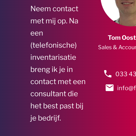
Neem contact
met mij op. Na
een
Tom Oost
(telefonische)
Sales & Accou
inventarisatie
breng ik je in
033 43
contact met een
info@f
consultant die
het best past bij
je bedrijf.