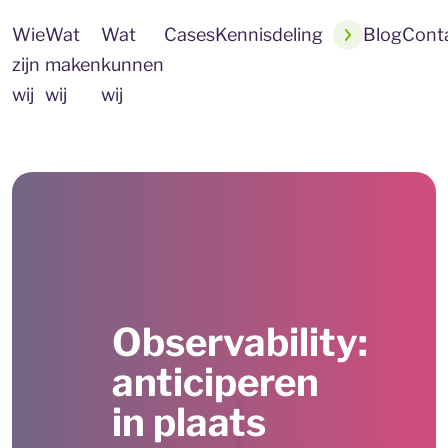
Wie
Wat
Wat
Cases
Kennisdeling
Blog
Cont
zijn
maken
kunnen
wij
wij
wij
Observability:
anticiperen
in plaats