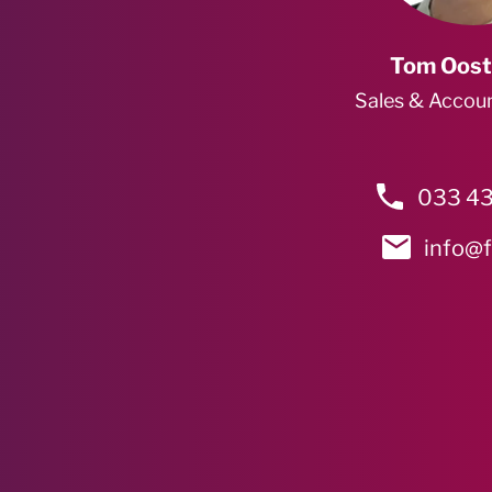
Tom Oost
Sales & Accou
033 43
info@f