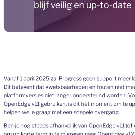
blijf veilig en up-to-date
Vanaf 1 april 2025 zal Progress geen support meer 
Dit betekent dat kwetsbaarheden en fouten niet me
platformversies niet langer ondersteund worden. Vo
OpenEdge v11 gebruiken, is dit hét moment om te u
helpen we je graag met een soepele overgang.
Ben je nog steeds afhankelijk van OpenEdge v11 (of 
om op korte termijn te migreren naar OpenEdge v12.