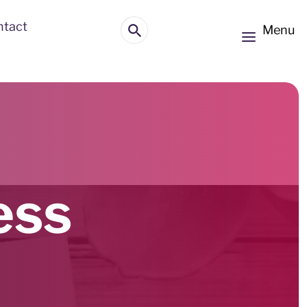
ntact
Menu
ess