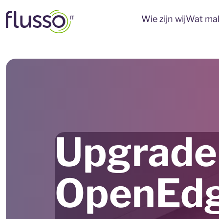
Wie zijn wij
Wat mak
Upgrade
OpenEdg