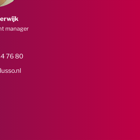
erwijk
nt manager
4 76 80
lusso.nl