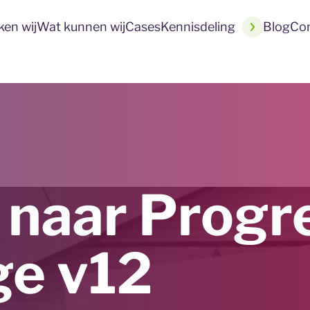
en wij
Wat kunnen wij
Cases
Kennisdeling
Blog
Co
 naar Progr
e v12