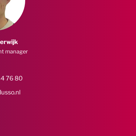
erwijk
nt manager
4 76 80
lusso.nl