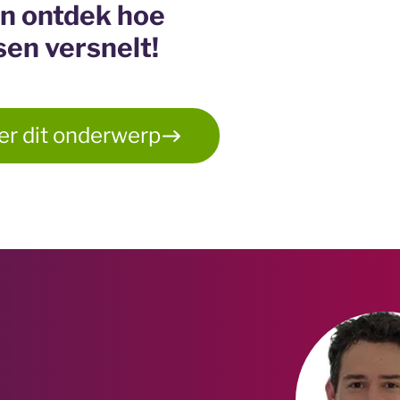
en ontdek hoe
en versnelt!
er dit onderwerp