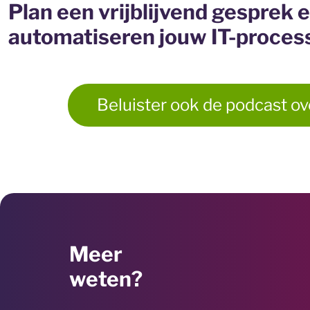
Plan een vrijblijvend gesprek 
automatiseren jouw IT-process
Beluister ook de podcast ov
Meer
weten?