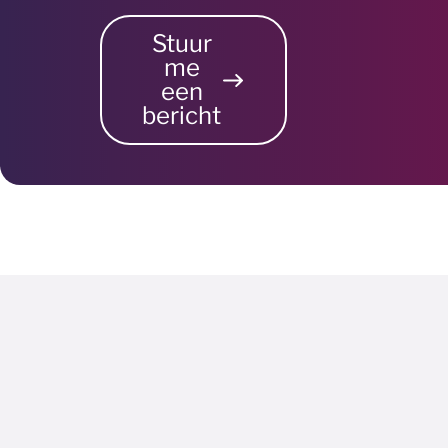
Stuur
me
een
bericht