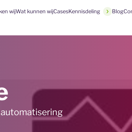
en wij
Wat kunnen wij
Cases
Kennisdeling
Blog
Co
e
j automatisering