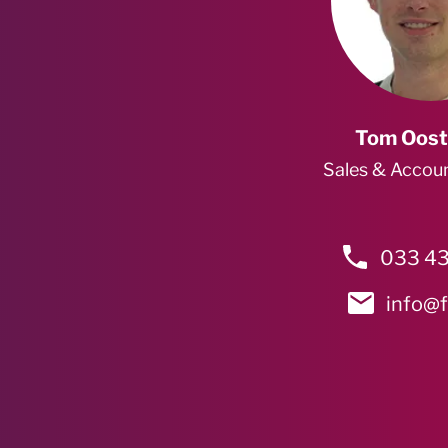
Tom Oost
Sales & Accou
033 43
info@f