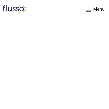
Menu
CI/CD met Progress
OpenEdge
Versnel je software ontwikkeling