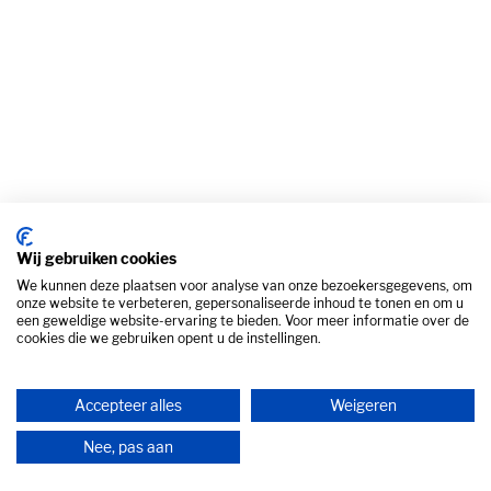
Direct naar
Wie zijn wij
Wat maken wij
Cases
Blog
ITkracht
Contact
Wij gebruiken cookies
ICT bedrijf Utrecht
We kunnen deze plaatsen voor analyse van onze bezoekersgegevens, om
onze website te verbeteren, gepersonaliseerde inhoud te tonen en om u
ICT bedrijf Amersfoort
een geweldige website-ervaring te bieden. Voor meer informatie over de
cookies die we gebruiken opent u de instellingen.
Algemene voorwaarden
Accepteer alles
Weigeren
Cookiebeleid
Nee, pas aan
Privacyverklaring