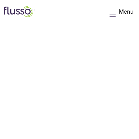
Menu
Frontend, web-applicatie
of (web-)app
development met
moderne frameworks