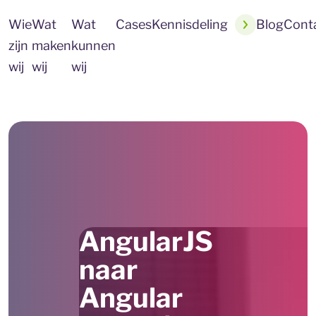
Wie
Wat
Wat
Cases
Kennisdeling
Blog
Cont
zijn
maken
kunnen
wij
wij
wij
AngularJS
naar
Angular