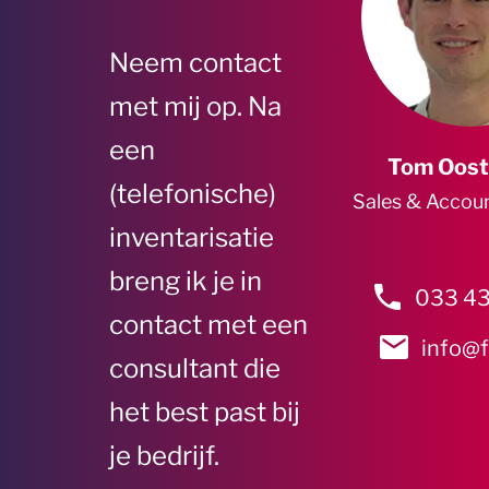
Neem contact
met mij op. Na
een
Tom Oost
(telefonische)
Sales & Accou
inventarisatie
breng ik je in
033 43
contact met een
info@f
consultant die
het best past bij
je bedrijf.