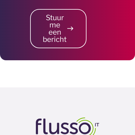
Stuur
me
een
bericht