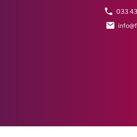
033 43
info@f