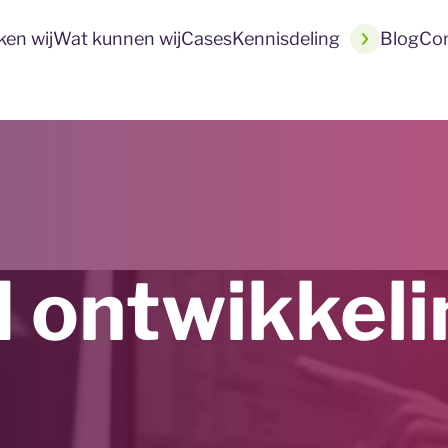
en wij
Wat kunnen wij
Cases
Kennisdeling
Blog
Co
 ontwikkel