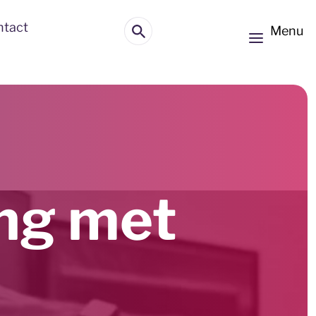
ntact
Menu
ing met