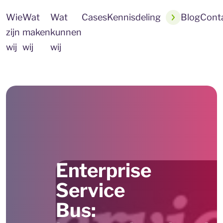
Wie
Wat
Wat
Cases
Kennisdeling
Blog
Cont
zijn
maken
kunnen
wij
wij
wij
Enterprise
Service
Bus: