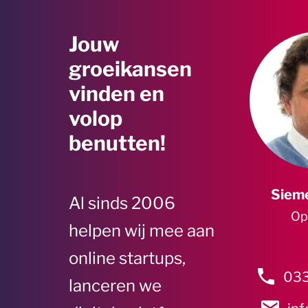
Jouw
groeikansen
vinden en
volop
benutten!
Sieme
Al sinds 2006
Op
helpen wij mee aan
online startups,
033
lanceren we